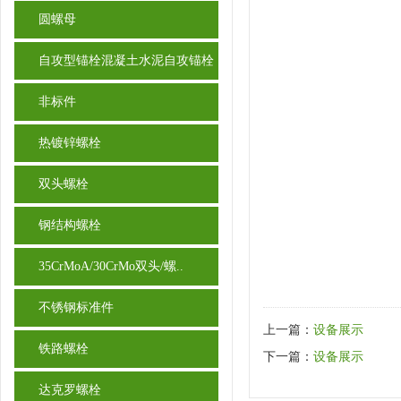
圆螺母
自攻型锚栓混凝土水泥自攻锚栓
非标件
热镀锌螺栓
双头螺栓
钢结构螺栓
35CrMoA/30CrMo双头/螺..
不锈钢标准件
上一篇：
设备展示
铁路螺栓
下一篇：
设备展示
达克罗螺栓