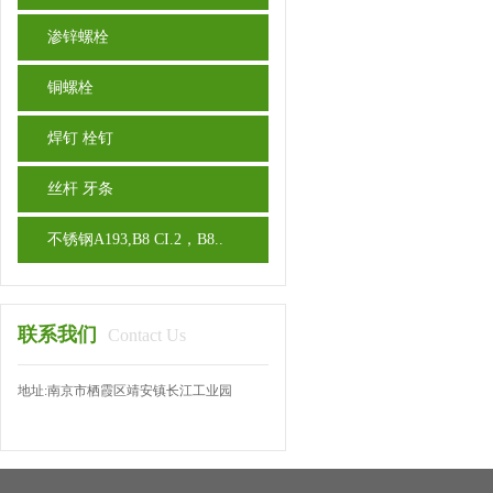
渗锌螺栓
铜螺栓
焊钉 栓钉
丝杆 牙条
不锈钢A193,B8 CI.2，B8..
联系我们
Contact Us
地址:南京市栖霞区靖安镇长江工业园