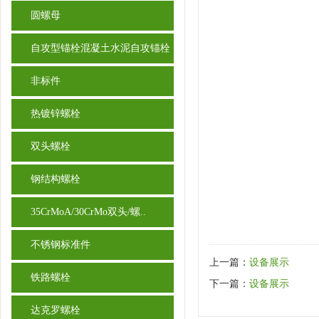
圆螺母
自攻型锚栓混凝土水泥自攻锚栓
非标件
热镀锌螺栓
双头螺栓
钢结构螺栓
35CrMoA/30CrMo双头/螺..
不锈钢标准件
上一篇：
设备展示
铁路螺栓
下一篇：
设备展示
达克罗螺栓