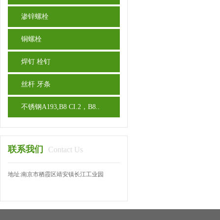
渗锌螺栓
铜螺栓
焊钉 栓钉
丝杆 牙条
不锈钢A193,B8 CI.2，B8..
联系我们
Contact Us
地址:南京市栖霞区靖安镇长江工业园