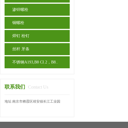
渗锌螺栓
铜螺栓
焊钉 栓钉
丝杆 牙条
不锈钢A193,B8 CI.2，B8..
联系我们
Contact Us
地址:南京市栖霞区靖安镇长江工业园