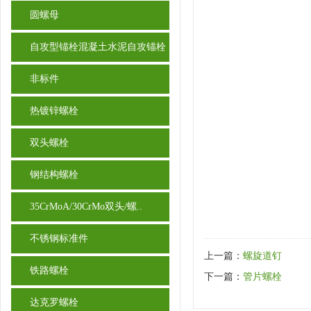
圆螺母
自攻型锚栓混凝土水泥自攻锚栓
非标件
热镀锌螺栓
双头螺栓
钢结构螺栓
35CrMoA/30CrMo双头/螺..
不锈钢标准件
上一篇：
螺旋道钉
铁路螺栓
下一篇：
管片螺栓
达克罗螺栓