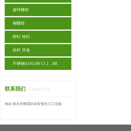
渗锌螺栓
铜螺栓
焊钉 栓钉
丝杆 牙条
不锈钢A193,B8 CI.2，B8..
联系我们
Contact Us
地址:南京市栖霞区靖安镇长江工业园