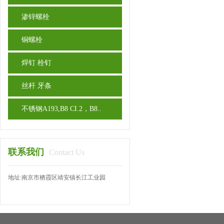
渗锌螺栓
铜螺栓
焊钉 栓钉
丝杆 牙条
不锈钢A193,B8 CI.2，B8..
联系我们
Contact Us
地址:南京市栖霞区靖安镇长江工业园